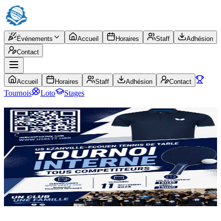
Événements
Accueil
Horaires
Staff
Adhésion
Contact
Accueil
Horaires
Staff
Adhésion
Contact
Tournois
Loto
Stages
Tournois
2026
Participez à nos tournois — convivial et ouvert à toutes et tous.
S’inscrire pour le
11/09
Lien sécurisé Google Forms
Suivez-nous :
Site design & développement :
Adrien Le Borgne